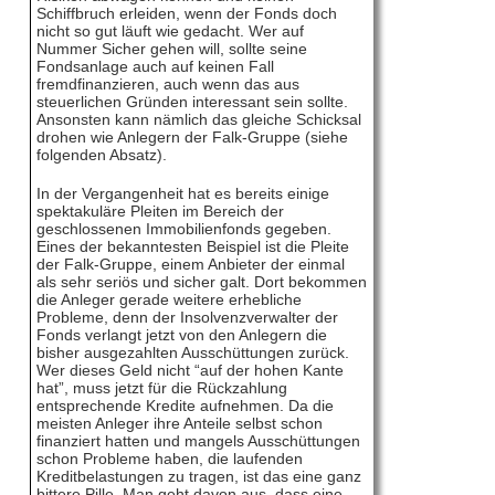
Schiffbruch erleiden, wenn der Fonds doch
nicht so gut läuft wie gedacht. Wer auf
Nummer Sicher gehen will, sollte seine
Fondsanlage auch auf keinen Fall
fremdfinanzieren, auch wenn das aus
steuerlichen Gründen interessant sein sollte.
Ansonsten kann nämlich das gleiche Schicksal
drohen wie Anlegern der Falk-Gruppe (siehe
folgenden Absatz).
In der Vergangenheit hat es bereits einige
spektakuläre Pleiten im Bereich der
geschlossenen Immobilienfonds gegeben.
Eines der bekanntesten Beispiel ist die Pleite
der Falk-Gruppe, einem Anbieter der einmal
als sehr seriös und sicher galt. Dort bekommen
die Anleger gerade weitere erhebliche
Probleme, denn der Insolvenzverwalter der
Fonds verlangt jetzt von den Anlegern die
bisher ausgezahlten Ausschüttungen zurück.
Wer dieses Geld nicht “auf der hohen Kante
hat”, muss jetzt für die Rückzahlung
entsprechende Kredite aufnehmen. Da die
meisten Anleger ihre Anteile selbst schon
finanziert hatten und mangels Ausschüttungen
schon Probleme haben, die laufenden
Kreditbelastungen zu tragen, ist das eine ganz
bittere Pille. Man geht davon aus, dass eine