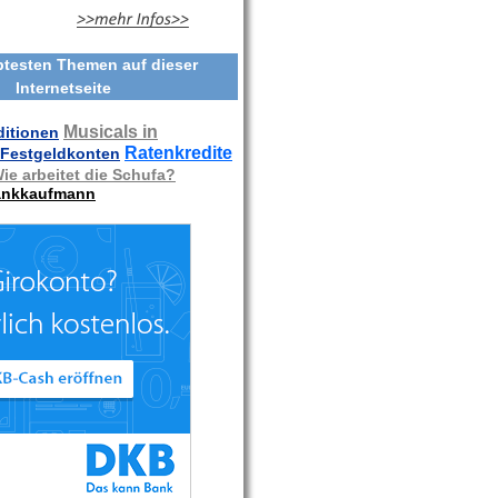
btesten Themen auf dieser
Internetseite
Musicals in
itionen
Ratenkredite
Festgeldkonten
ie arbeitet die Schufa?
ankkaufmann