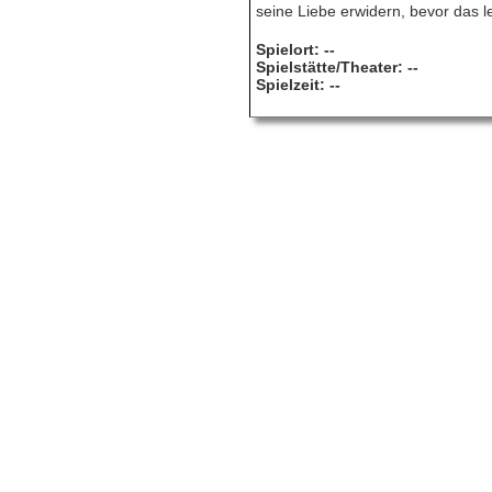
seine Liebe erwidern, bevor das let
Spielort: --
Spielstätte/Theater: --
Spielzeit: --