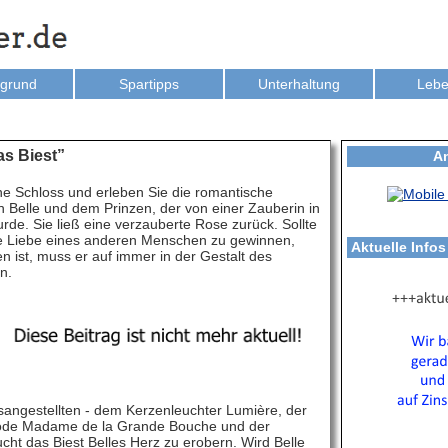
rgrund
Spartipps
Unterhaltung
Lebe
as Biest”
A
ne Schloss und erleben Sie die romantische
 Belle und dem Prinzen, der von einer Zauberin in
urde. Sie ließ eine verzauberte Rose zurück. Sollte
ie Liebe eines anderen Menschen zu gewinnen,
Aktuelle Info
len ist, muss er auf immer in der Gestalt des
n.
usangestellten - dem Kerzenleuchter Lumière, der
ode Madame de la Grande Bouche und der
ht das Biest Belles Herz zu erobern. Wird Belle