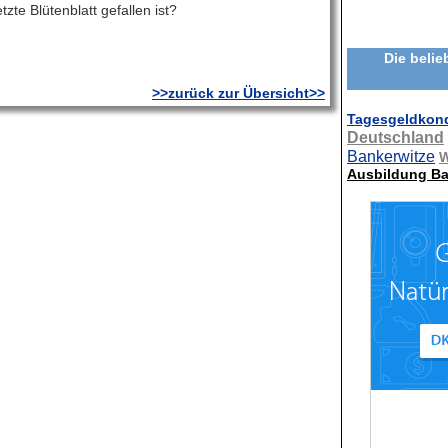
zte Blütenblatt gefallen ist?
Die belie
>>zurück zur Übersicht>>
Tagesgeldkond
Deutschland
Bankerwitze
W
Ausbildung B