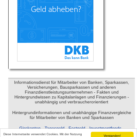
Informationsdienst
für Mitarbeiter von Banken, Sparkassen,
Versicherungen, Bausparkassen und anderen
Finanzdienstleistungsunternehmen - Fakten und
Hintergrundwissen zu Kapitalanlagen und Finanzierungen -
unabhängig und verbraucherorientiert
Hintergrundinformationen und unabhängige Finanzvergleiche
für Mitarbeiter von Banken und Sparkassen
Girokonten
-
Tagesgeld
-
Festgeld
-
Investmentfonds
-
Ratenkredite
-
Immobilienfinanzierungen
Diese Internetseite verwendet Cookies. Mit der Nutzung
Verstanden!